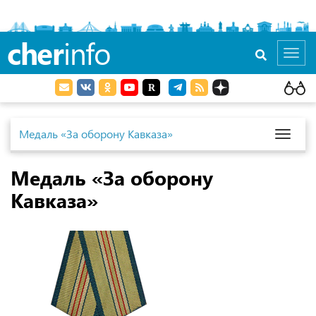
cher
info
Toggl
navig
Медаль «За оборону Кавказа»
Toggl
naviga
Медаль «За оборону
Кавказа»