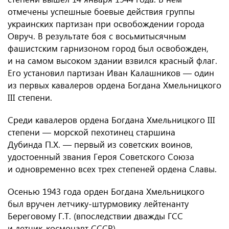
отмечены успешные боевые действия группы
украинских партизан при освобождении города
Овруч. В результате боя с восьмитысячным
фашистским гарнизоном город был освобожден,
и на самом высоком здании взвился красный флаг.
Его установил партизан Иван Калашников — один
из первых кавалеров ордена Богдана Хмельницкого
III степени.
Среди кавалеров ордена Богдана Хмельницкого III
степени — морской пехотинец старшина
Дубинда П.Х. — первый из советских воинов,
удостоенный звания Героя Советского Союза
и одновременно всех трех степеней ордена Славы.
Осенью 1943 года орден Богдана Хмельницкого
был вручен летчику-штурмовику лейтенанту
Береговому Г.Т. (впоследствии дважды ГСС
и летчик-космонавт СССР).