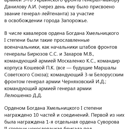
Данилову А.И. (через день ему было присвоено
звание генерал-лейтенанта) за участие
в освобождении города Запорожье.
В числе кавалеров ордена Богдана Хмельницкого
I степени были такие прославленные
военачальники, как начальники штабов фронтов
генералы Бирюзов С.С. и Захаров М.В.,
командующий армией Москаленко К.С., командир
корпуса Кошевой П.К. (все — будущие Маршалы
Советского Союза); командующий 3-м Белорусским
фронтом генерал армии Черняховский И.Д.;
командующий армией генерал армии
Лелюшенко Д.Д.
Орденом Богдана Хмельницкого I степени
награждено 10 частей и соединений. Первой из них
была награждена 1-я отдельная ордена Суворова
II степени чехословацкая бригада под