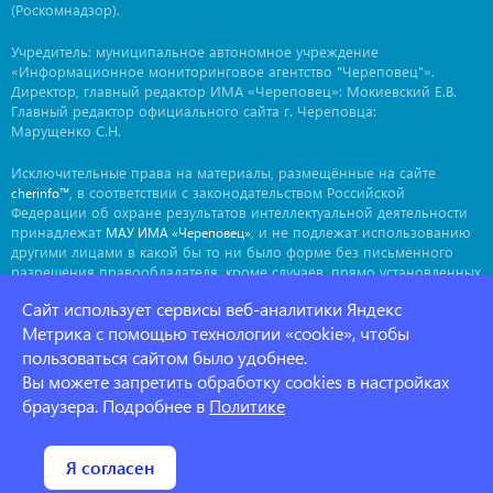
(Роскомнадзор).
Учредитель: муниципальное автономное учреждение
«Информационное мониторинговое агентство "Череповец"».
Директор, главный редактор ИМА «Череповец»: Мокиевский Е.В.
Главный редактор официального сайта г. Череповца:
Марущенко С.Н.
Исключительные права на материалы, размещённые на сайте
, в соответствии с законодательством Российской
cherinfo™
Федерации об охране результатов интеллектуальной деятельности
принадлежат
, и не подлежат использованию
МАУ ИМА «Череповец»
другими лицами в какой бы то ни было форме без письменного
разрешения правообладателя, кроме случаев, прямо установленных
законодательством РФ. Приобретение исключительных прав:
Сайт использует сервисы веб-аналитики Яндекс
. Мнение авторов может не совпадать с мнением
ima@cherinfo.ru
редакции.
Метрика с помощью технологии «cookie», чтобы
пользоваться сайтом было удобнее.
При использовании материалов сайта
обязательной
cherinfo™
Вы можете запретить обработку cookies в настройках
является прямая, открытая для индексации гиперссылка на
страницу, с которой материал заимствован. Гиперссылка должна
браузера. Подробнее в
Политике
размещаться непосредственно в тексте, воспроизводящем
оригинальный материал
, до или после цитируемого блока.
cherinfo™
Политика конфеденциальности