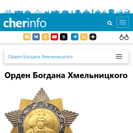
cher
info
Toggl
navig
Орден Богдана Хмельницкого
Toggl
naviga
Орден Богдана Хмельницкого