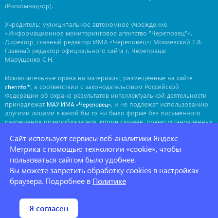
(Роскомнадзор).
Учредитель: муниципальное автономное учреждение
«Информационное мониторинговое агентство "Череповец"».
Директор, главный редактор ИМА «Череповец»: Мокиевский Е.В.
Главный редактор официального сайта г. Череповца:
Марущенко С.Н.
Исключительные права на материалы, размещённые на сайте
, в соответствии с законодательством Российской
cherinfo™
Федерации об охране результатов интеллектуальной деятельности
принадлежат
, и не подлежат использованию
МАУ ИМА «Череповец»
другими лицами в какой бы то ни было форме без письменного
разрешения правообладателя, кроме случаев, прямо установленных
законодательством РФ. Приобретение исключительных прав:
Сайт использует сервисы веб-аналитики Яндекс
. Мнение авторов может не совпадать с мнением
ima@cherinfo.ru
редакции.
Метрика с помощью технологии «cookie», чтобы
пользоваться сайтом было удобнее.
При использовании материалов сайта
обязательной
cherinfo™
Вы можете запретить обработку cookies в настройках
является прямая, открытая для индексации гиперссылка на
страницу, с которой материал заимствован. Гиперссылка должна
браузера. Подробнее в
Политике
размещаться непосредственно в тексте, воспроизводящем
оригинальный материал
, до или после цитируемого блока.
cherinfo™
Политика конфеденциальности