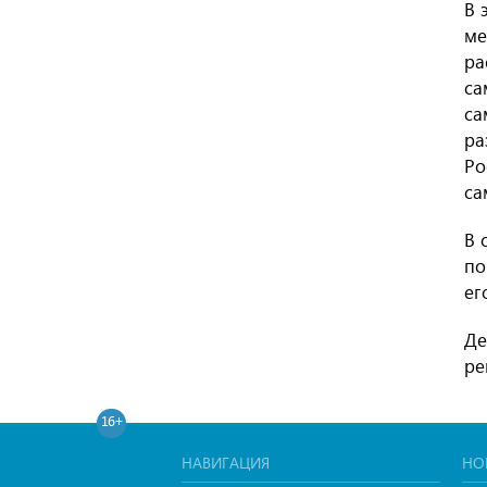
В 
ме
ра
са
са
ра
Ро
са
В 
по
ег
Де
ре
16+
НАВИГАЦИЯ
НО