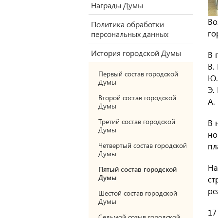
Награды Думы
Во
Политика обработки
го
персональных данных
История городской Думы
В 
В.
Первый состав городской
Ю.
Думы
Э.
Второй состав городской
А.
Думы
Третий состав городской
В 
Думы
но
Четвертый состав городской
пл
Думы
На
Пятый состав городской
Думы
ст
ре
Шестой состав городской
Думы
17
Седьмой созыв городской