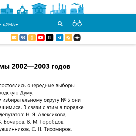
Я ДУМА
умы 2002—2003 годов
 состоялись очередные выборы
родскую Думу.
 избирательному округу № 5 они
шимися. В связи с этим в порядке
депутатов:
Н. Я. Алексикова
,
В. Бочаров
,
В. М. Горобцов
,
Кувшинников
,
С. Н. Тихомиров
,