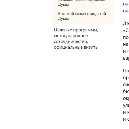
пл
Думы
пл
Восьмой созыв городской
Думы
Де
Целевые программы,
«С
международное
по
сотрудничество,
на
официальные визиты
и 
ва
Па
пр
си
бю
ок
ул
и 
и 