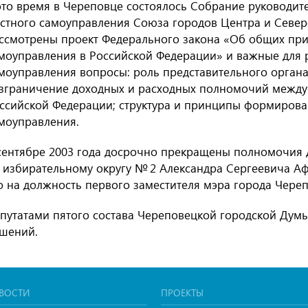
это время в Череповце состоялось Собрание руководит
стного самоуправления Союза городов Центра и Север
ссмотрены проект Федерального закона «Об общих пр
моуправления в Российской Федерации» и важные для 
моуправления вопросы: роль представительного органа
зграничение доходных и расходных полномочий межд
ссийской Федерации; структура и принципы формирова
моуправления.
сентябре 2003 года досрочно прекращены полномочия 
 избирательному округу № 2 Александра Сергеевича Аф
о на должность первого заместителя мэра города Череп
путатами пятого состава Череповецкой городской Дум
шений.
ВОСТИ
ПРОЕКТЫ