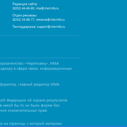
Редакция сайта:
,
(8202) 44-66-80
ima@cherinfo.ru
Отдел рекламы:
,
(8202) 54-88-77
reklama@cherinfo.ru
Техподдержка:
support@cherinfo.ru
формагентство «Череповец», ИМА
надзору в сфере связи, информационных
Директор, главный редактор ИМА
ской Федерации об охране результатов
в какой бы то ни было форме без
ение исключительных прав:
а на страницу, с которой материал