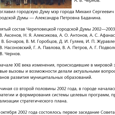
А. В. Чернов
.
зглавил городскую Думу мэр города Михаил Сергеевич 
родской Думы — Александра Петровна Баданина.
пятый состав Череповецкой городской Думы 2002—2003
 В. Аксенов
,
Н. Я. Алексикова
,
А. О. Антонов
,
А. С. Афана
 В. Бочаров
,
В. М. Горобцов
,
Д. И. Гуляев
,
И. П. Журавле
 В. Насоновский
,
Г. А. Павлова
,
В. А. Петров
,
А. Г. Подво
 В. Чернов
.
начале XXI века изменения, происходившие в мировой
вые вызовы и возможности делали актуальными вопро
анов развития муниципальных образований.
чиная со второй половины 2002 года, в городе началас
ратегии и формирования системы целевых программ, п
ализации стратегического плана.
 октября 2002 года состоялось первое заседание Совета