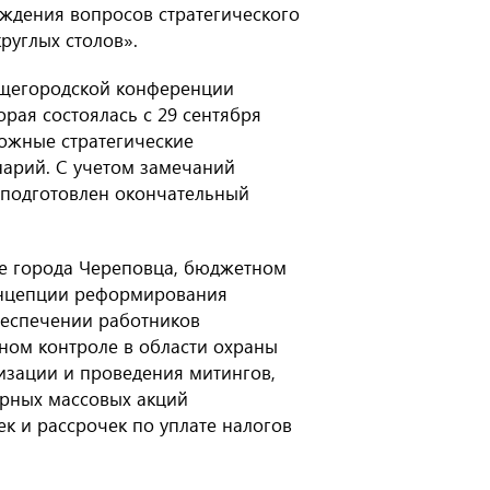
уждения вопросов стратегического
руглых столов».
бщегородской конференции
орая состоялась с 29 сентября
можные стратегические
нарий. С учетом замечаний
 подготовлен окончательный
ге города Череповца, бюджетном
онцепции реформирования
беспечении работников
ом контроле в области охраны
изации и проведения митингов,
ирных массовых акций
к и рассрочек по уплате налогов