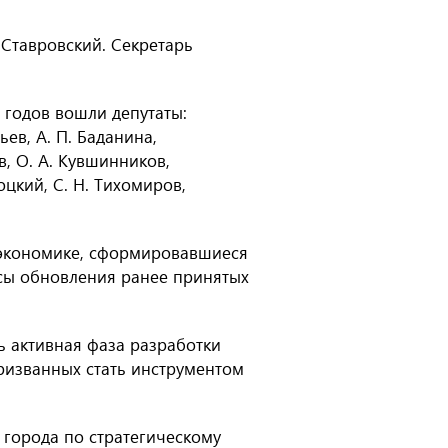
Ставровский. Секретарь
 годов вошли депутаты:
сьев
,
А. П. Баданина
,
в
,
О. А. Кувшинников
,
лоцкий
,
С. Н. Тихомиров
,
 экономике, сформировавшиеся
сы обновления ранее принятых
ь активная фаза разработки
ризванных стать инструментом
 города по стратегическому