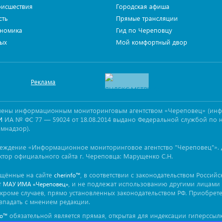
исшествия
Городская афиша
сть
Прямые трансляции
номика
Гид по Череповцу
ых
Мой комфортный двор
Реклама
овлены информационным мониторинговым агентством «Череповец» (ин
ИА № ФС 77 — 59024 от 18.08.2014 выдано Федеральной службой по 
И
омнадзор).
реждение «Информационное мониторинговое агентство "Череповец"». 
ктор официального сайта г. Череповца: Марущенко С.Н.
ещённые на сайте
, в соответствии с законодательством Россий
cherinfo™
т
, и не подлежат использованию другими лицами 
МАУ ИМА «Череповец»
кроме случаев, прямо установленных законодательством РФ. Приобрет
впадать с мнением редакции.
обязательной является прямая, открытая для индексации гиперссылк
fo™