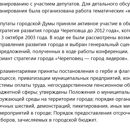
анированию с участием депутатов. Для детального обс
анирования была организована работа тематических «к
путаты городской Думы приняли активное участие в о
тратегия развития города Череповца до 2012 года», кот
 3 октября 2003 года. В ходе ее были рассмотрены воз
правления развития города и выбран генеральный сце
предложений, полученных в ходе работы конференции,
риант стратегии города «Череповец — город лидеров».
рламентариями приняты постановления о гербе и фла
оцессе, приватизации муниципальных предприятий, к
стемы оплаты труда, негосударственном пенсионном о
джетной сферы; утверждены Положения о муниципальн
ружающей среды на территории города; порядке орган
ичных шествий, демонстраций, пикетирования, иных м
мероприятий в городе; Порядок предоставления отсроче
сборов, зачисляемых в городской бюджет.