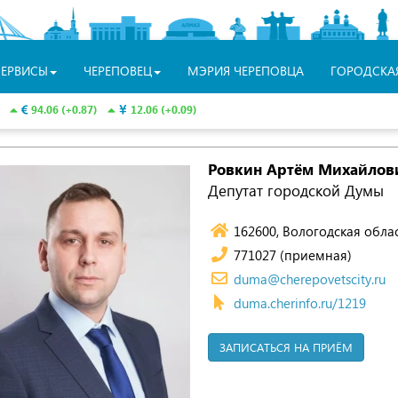
СЕРВИСЫ
ЧЕРЕПОВЕЦ
МЭРИЯ ЧЕРЕПОВЦА
ГОРОДСКА
94.06 (+0.87)
12.06 (+0.09)
Ровкин Артём Михайлов
Депутат городской Думы
162600, Вологодская облас
771027 (приемная)
duma@cherepovetscity.ru
duma.cherinfo.ru/1219
ЗАПИСАТЬСЯ НА ПРИЁМ