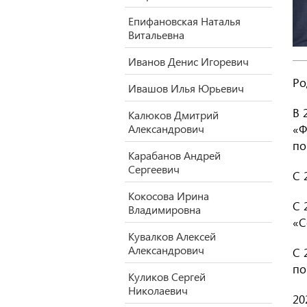
Епифановская Наталья
Витальевна
Иванов Денис Игоревич
Ро
Ивашов Илья Юрьевич
В 
Калюков Дмитрий
Александрович
«Ф
по
Карабанов Андрей
Сергеевич
С 
Кокосова Ирина
С 
Владимировна
«С
Кувалков Алексей
Александрович
С 
по
Куликов Сергей
Николаевич
20