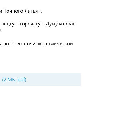
и Точного Литья».
повецкую городскую Думу избран
9.
ы по бюджету и экономической
(2 МБ, pdf)