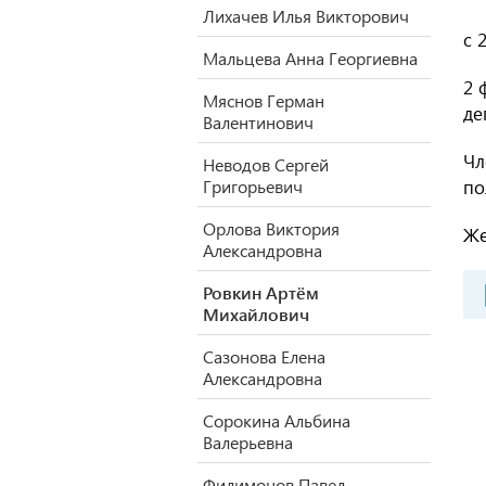
Лихачев Илья Викторович
с 
Мальцева Анна Георгиевна
2 
Мяснов Герман
де
Валентинович
Чл
Неводов Сергей
Григорьевич
по
Орлова Виктория
Же
Александровна
Ровкин Артём
Михайлович
Сазонова Елена
Александровна
Сорокина Альбина
Валерьевна
Филимонов Павел