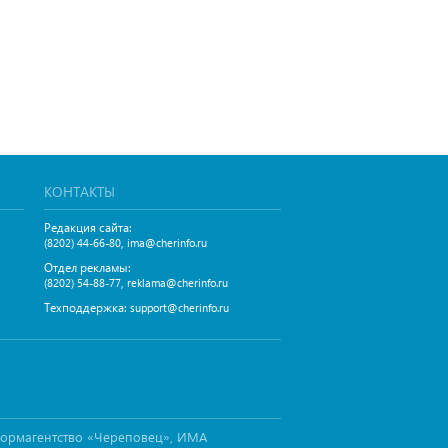
КОНТАКТЫ
Редакция сайта:
,
(8202) 44-66-80
ima@cherinfo.ru
Отдел рекламы:
,
(8202) 54-88-77
reklama@cherinfo.ru
Техподдержка:
support@cherinfo.ru
формагентство «Череповец», ИМА