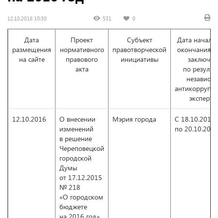
12.10.2016 10:30
531
0
Дата
Проект
Субъект
Дата начала 
размещения
нормативного
правотворческой
окончания п
на сайте
правового
инициативы
заключен
акта
по результ
независи
антикоррупц
эксперти
12.10.2016
О внесении
Мэрия города
С 18.10.2016
изменений
по 20.10.201
в решение
Череповецкой
городской
Думы
от 17.12.2015
№ 218
«О городском
бюджете
на 2016 год»