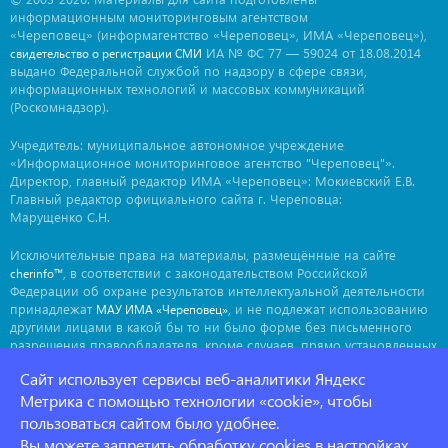
информационным мониторинговым агентством
«Череповец» (информагентство «Череповец», ИМА «Череповец»),
ИА № ФС 77 — 59024 от 18.08.2014
свидетельство о регистрации СМИ
выдано Федеральной службой по надзору в сфере связи,
информационных технологий и массовых коммуникаций
(Роскомнадзор).
Учредитель: муниципальное автономное учреждение
«Информационное мониторинговое агентство "Череповец"».
Директор, главный редактор ИМА «Череповец»: Мокиевский Е.В.
Главный редактор официального сайта г. Череповца:
Марущенко С.Н.
Исключительные права на материалы, размещённые на сайте
, в соответствии с законодательством Российской
cherinfo™
Федерации об охране результатов интеллектуальной деятельности
принадлежат
, и не подлежат использованию
МАУ ИМА «Череповец»
другими лицами в какой бы то ни было форме без письменного
разрешения правообладателя, кроме случаев, прямо установленных
законодательством РФ. Приобретение исключительных прав:
Сайт использует сервисы веб-аналитики Яндекс
. Мнение авторов может не совпадать с мнением
ima@cherinfo.ru
редакции.
Метрика с помощью технологии «cookie», чтобы
пользоваться сайтом было удобнее.
При использовании материалов сайта
обязательной
cherinfo™
Вы можете запретить обработку cookies в настройках
является прямая, открытая для индексации гиперссылка на