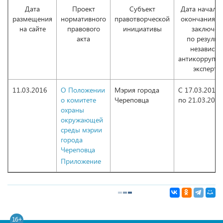
Дата
Проект
Субъект
Дата начала 
размещения
нормативного
правотворческой
окончания п
на сайте
правового
инициативы
заключен
акта
по результ
независи
антикоррупц
эксперти
11.03.2016
О Положении
Мэрия города
С 17.03.2016
о комитете
Череповца
по 21.03.2016
охраны
окружающей
среды мэрии
города
Череповца
Приложение
16+