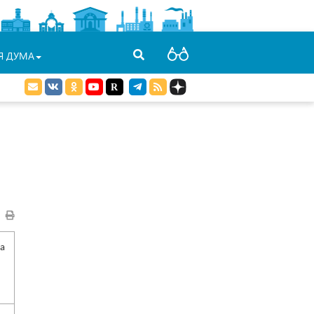
Я ДУМА
а