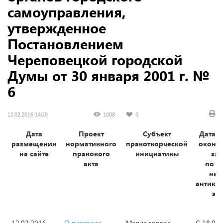
самоуправления,
утвержденное
Постановлением
Череповецкой городской
Думы от 30 января 2001 г. №
6
12.02.2016 14:20
1008
0
Дата
Проект
Субъект
Дата н
размещения
нормативного
правотворческой
оконч
на сайте
правового
инициативы
за
акта
по р
нез
антико
эк
12.02.2016
О внесении
Мэрия города
С 18.02