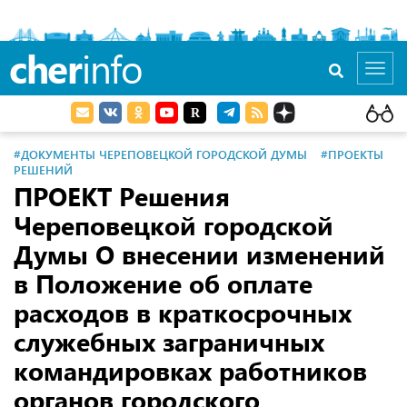
cher
info
Toggl
navig
#ДОКУМЕНТЫ ЧЕРЕПОВЕЦКОЙ ГОРОДСКОЙ ДУМЫ
#ПРОЕКТЫ
РЕШЕНИЙ
ПРОЕКТ Решения
Череповецкой городской
Думы О внесении изменений
в Положение об оплате
расходов в краткосрочных
служебных заграничных
командировках работников
органов городского