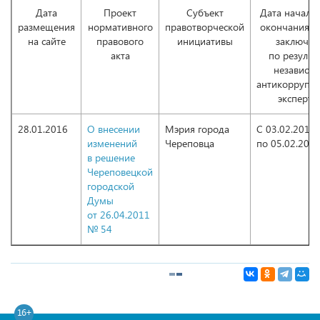
Дата
Проект
Субъект
Дата начала 
размещения
нормативного
правотворческой
окончания п
на сайте
правового
инициативы
заключен
акта
по результ
независи
антикоррупц
эксперти
28.01.2016
О внесении
Мэрия города
С 03.02.2016
изменений
Череповца
по 05.02.201
в решение
Череповецкой
городской
Думы
от 26.04.2011
№ 54
16+