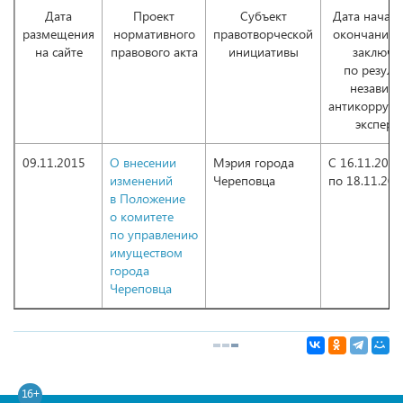
Дата
Проект
Субъект
Дата начала
размещения
нормативного
правотворческой
окончания 
на сайте
правового акта
инициативы
заключе
по резуль
независ
антикорруп
эксперт
09.11.2015
О внесении
Мэрия города
С 16.11.2015
изменений
Череповца
по 18.11.20
в Положение
о комитете
по управлению
имуществом
города
Череповца
16+