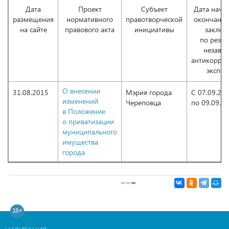
Дата
Проект
Субъект
Дата начал
размещения
нормативного
правотворческой
окончания
на сайте
правового акта
инициативы
заключ
по резул
незави
антикорру
экспер
О внесении
31.08.2015
Мэрия города
С 07.09.20
изменений
Череповца
по 09.09.2
в Положение
о приватизации
муниципального
имущества
города
16+