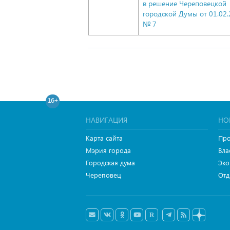
в решение Череповецкой
городской Думы
от 01.02
№ 7
16+
НАВИГАЦИЯ
НО
Карта сайта
Про
Мэрия города
Вла
Городская дума
Эко
Череповец
Отд