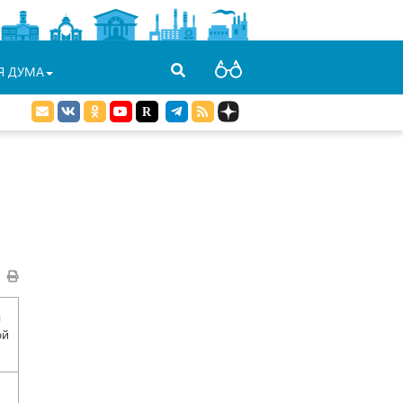
Я ДУМА
а
ой