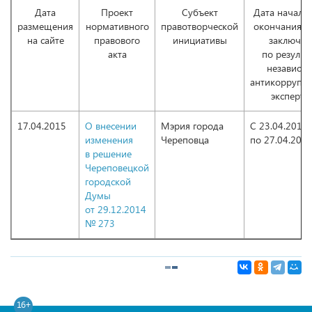
Дата
Проект
Субъект
Дата начала 
размещения
нормативного
правотворческой
окончания п
на сайте
правового
инициативы
заключен
акта
по результ
независи
антикоррупц
эксперти
17.04.2015
О внесении
Мэрия города
С 23.04.2015
изменения
Череповца
по 27.04.201
в решение
Череповецкой
городской
Думы
от 29.12.2014
№ 273
16+