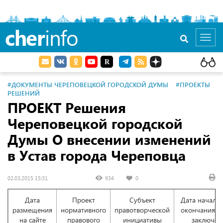
cher
info
Toggl
navig
#ДОКУМЕНТЫ ЧЕРЕПОВЕЦКОЙ ГОРОДСКОЙ ДУМЫ
#ПРОЕКТЫ
РЕШЕНИЙ
ПРОЕКТ Решения
Череповецкой городской
Думы О внесении изменений
в Устав города Череповца
02.03.2015 15:31
934
0
Дата
Проект
Субъект
Дата начала 
размещения
нормативного
правотворческой
окончания п
на сайте
правового
инициативы
заключен