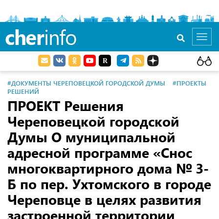
cher
info
Toggl
navig
#ДОКУМЕНТЫ ЧЕРЕПОВЕЦКОЙ ГОРОДСКОЙ ДУМЫ
#ПРОЕКТЫ
РЕШЕНИЙ
ПРОЕКТ Решения
Череповецкой городской
Думы О муниципальной
адресной программе «Снос
многоквартирного дома № 3-
Б по пер. Ухтомского в городе
Череповце в целях развития
застроенной территории