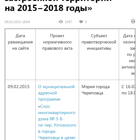
на 2015−2018 годы»
09.02.2015 16:04
1097
0
Дата
Проект
Субъект
Дата нач
размещения
нормативного
правотворческой
окончан
на сайте
правового акта
инициативы
закл
по рез
неза
антикор
эксп
09.02.2015
О муниципальной
Мэрия города
С 16.02.
адресной
Череповца
по 18.02
программе
«
Снос
многоквартирного
дома № 3-Б
по пер. Ухтомского
в городе
Череповце в целях