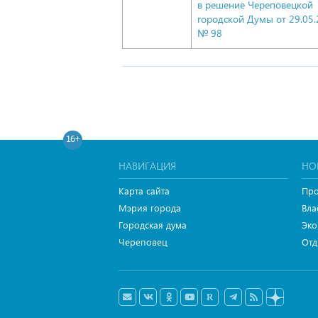
в решение Череповецкой
городской Думы
от 29.05
№ 98
16+
НАВИГАЦИЯ
НО
Карта сайта
Про
Мэрия города
Вла
Городская дума
Эко
Череповец
Отд