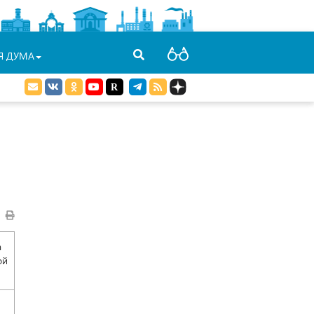
Я ДУМА
а
ой