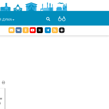
Я ДУМА
ам
й