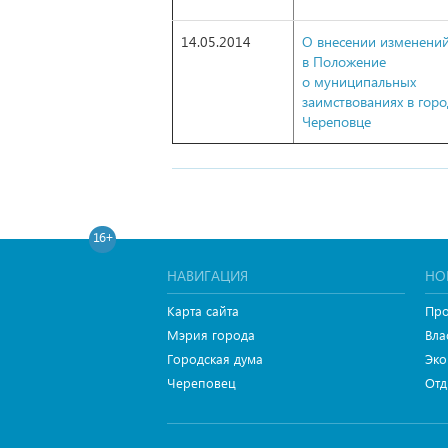
14.05.2014
О внесении изменени
в Положение
о муниципальных
заимствованиях в гор
Череповце
16+
НАВИГАЦИЯ
НО
Карта сайта
Про
Мэрия города
Вла
Городская дума
Эко
Череповец
Отд