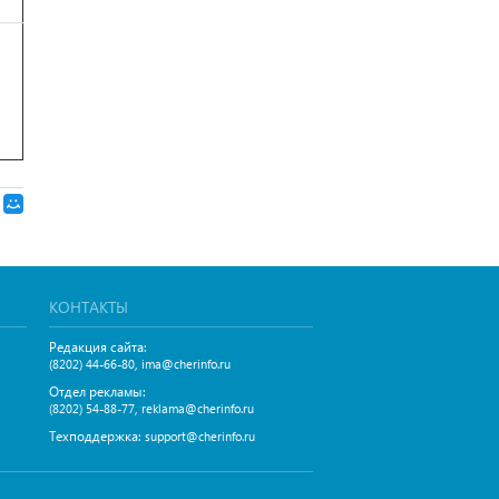
КОНТАКТЫ
Редакция сайта:
,
(8202) 44-66-80
ima@cherinfo.ru
Отдел рекламы:
,
(8202) 54-88-77
reklama@cherinfo.ru
Техподдержка:
support@cherinfo.ru