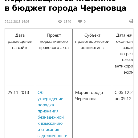
в бюджет города Череповца
29.11.2013 16:03
1540
0
Дата
Проект
Субъект
Дата начал
размещения
нормативного
правотворческой
окончания
на сайте
правового акта
инициативы
заключ
по резул
незави
антикорру
экспер
29.11.2013
Об
Мэрия города
С 05.12.20
утверждении
Череповца
по 09.12.2
порядка
признания
безнадежной
к взысканию
и списания
задолженности