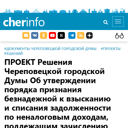
cher
info
Toggl
navig
#ДОКУМЕНТЫ ЧЕРЕПОВЕЦКОЙ ГОРОДСКОЙ ДУМЫ
#ПРОЕКТЫ
РЕШЕНИЙ
ПРОЕКТ Решения
Череповецкой городской
Думы Об утверждении
порядка признания
безнадежной к взысканию
и списания задолженности
по неналоговым доходам,
подлежащим зачислению