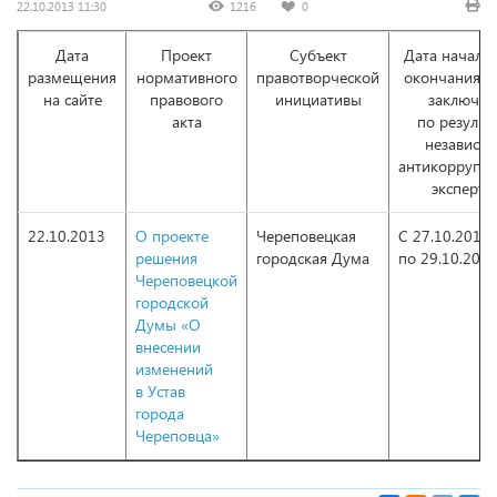
22.10.2013 11:30
1216
0
Дата
Проект
Субъект
Дата начала 
размещения
нормативного
правотворческой
окончания п
на сайте
правового
инициативы
заключен
акта
по результ
независи
антикоррупц
эксперти
22.10.2013
О проекте
Череповецкая
С 27.10.2013
решения
городская Дума
по 29.10.201
Череповецкой
городской
Думы «О
внесении
изменений
в Устав
города
Череповца»