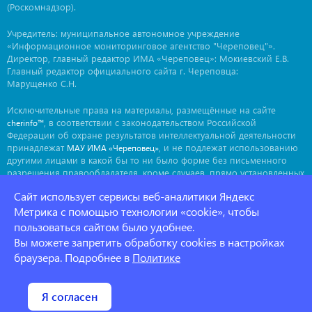
(Роскомнадзор).
Учредитель: муниципальное автономное учреждение
«Информационное мониторинговое агентство "Череповец"».
Директор, главный редактор ИМА «Череповец»: Мокиевский Е.В.
Главный редактор официального сайта г. Череповца:
Марущенко С.Н.
Исключительные права на материалы, размещённые на сайте
, в соответствии с законодательством Российской
cherinfo™
Федерации об охране результатов интеллектуальной деятельности
принадлежат
, и не подлежат использованию
МАУ ИМА «Череповец»
другими лицами в какой бы то ни было форме без письменного
разрешения правообладателя, кроме случаев, прямо установленных
законодательством РФ. Приобретение исключительных прав:
Сайт использует сервисы веб-аналитики Яндекс
. Мнение авторов может не совпадать с мнением
ima@cherinfo.ru
редакции.
Метрика с помощью технологии «cookie», чтобы
пользоваться сайтом было удобнее.
При использовании материалов сайта
обязательной
cherinfo™
Вы можете запретить обработку cookies в настройках
является прямая, открытая для индексации гиперссылка на
страницу, с которой материал заимствован. Гиперссылка должна
браузера. Подробнее в
Политике
размещаться непосредственно в тексте, воспроизводящем
оригинальный материал
, до или после цитируемого блока.
cherinfo™
Политика конфеденциальности