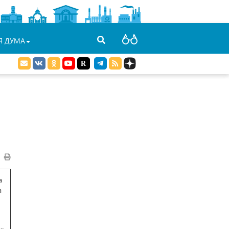
Я ДУМА
а
а