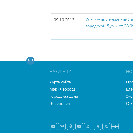
09.10.2013
О внесении изменений 
городской Думы от 28.
16+
НАВИГАЦИЯ
НО
Карта сайта
Про
Мэрия города
Вла
Городская дума
Эко
Череповец
Отд