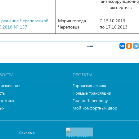
антикоррупционн
экспертизы
в решение Череповецкой
Мэрия города
С 15.10.2013
09.2010 № 157
Череповца
по 17.10.2013
ВОСТИ
ПРОЕКТЫ
исшествия
Городская афиша
сть
Прямые трансляции
номика
Гид по Череповцу
ых
Мой комфортный двор
Реклама