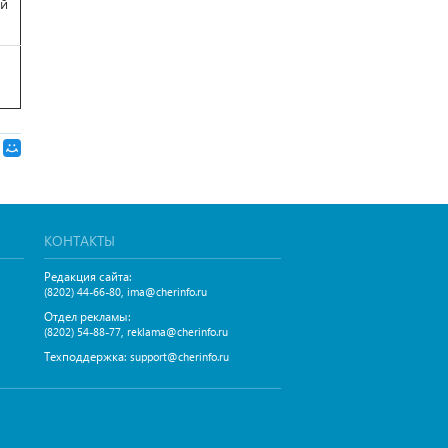
ой
КОНТАКТЫ
Редакция сайта:
,
(8202) 44-66-80
ima@cherinfo.ru
Отдел рекламы:
,
(8202) 54-88-77
reklama@cherinfo.ru
Техподдержка:
support@cherinfo.ru