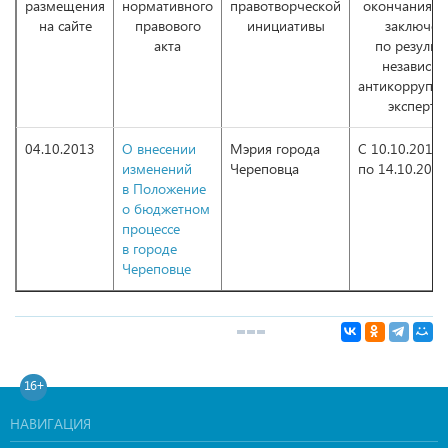
размещения
нормативного
правотворческой
окончания п
на сайте
правового
инициативы
заключен
акта
по результ
независи
антикоррупц
эксперти
04.10.2013
О внесении
Мэрия города
С 10.10.2013
изменений
Череповца
по 14.10.2013
в Положение
о бюджетном
процессе
в городе
Череповце
16+
НАВИГАЦИЯ