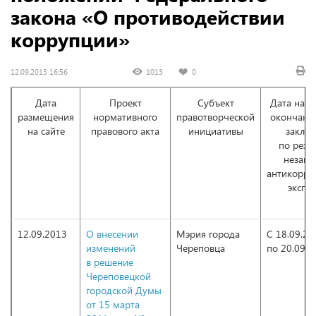
закона «О противодействии
коррупции»
12.09.2013 16:56
1013
0
Дата
Проект
Субъект
Дата нача
размещения
нормативного
правотворческой
окончани
на сайте
правового акта
инициативы
заклю
по резу
незави
антикорру
экспе
12.09.2013
О внесении
Мэрия города
С 18.09.20
изменений
Череповца
по 20.09.2
в решение
Череповецкой
городской Думы
от 15 марта