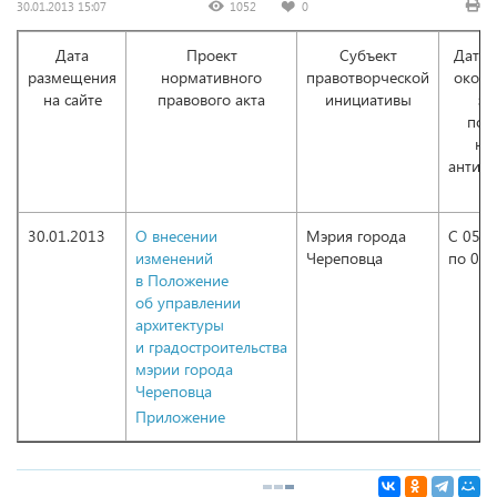
30.01.2013 15:07
1052
0
Дата
Проект
Субъект
Дата 
размещения
нормативного
правотворческой
оконч
на сайте
правового акта
инициативы
за
по 
не
антик
эк
30.01.2013
О внесении
Мэрия города
С 05.0
изменений
Череповца
по 07.
в Положение
об управлении
архитектуры
и градостроительства
мэрии города
Череповца
Приложение