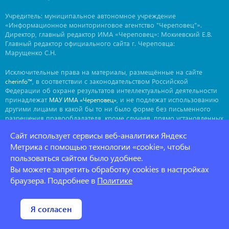
Учредитель: муниципальное автономное учреждение
«Информационное мониторинговое агентство "Череповец"».
Директор, главный редактор ИМА «Череповец»: Мокиевский Е.В.
Главный редактор официального сайта г. Череповца:
Марущенко С.Н.
Исключительные права на материалы, размещённые на сайте
, в соответствии с законодательством Российской
cherinfo™
Федерации об охране результатов интеллектуальной деятельности
принадлежат
, и не подлежат использованию
МАУ ИМА «Череповец»
другими лицами в какой бы то ни было форме без письменного
разрешения правообладателя, кроме случаев, прямо установленных
законодательством РФ. Приобретение исключительных прав:
Сайт использует сервисы веб-аналитики Яндекс
. Мнение авторов может не совпадать с мнением
ima@cherinfo.ru
редакции.
Метрика с помощью технологии «cookie», чтобы
пользоваться сайтом было удобнее.
При использовании материалов сайта
обязательной
cherinfo™
Вы можете запретить обработку cookies в настройках
является прямая, открытая для индексации гиперссылка на
страницу, с которой материал заимствован. Гиперссылка должна
браузера. Подробнее в
Политике
размещаться непосредственно в тексте, воспроизводящем
оригинальный материал
, до или после цитируемого блока.
cherinfo™
Политика конфеденциальности