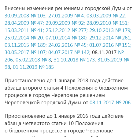
Внесены изменения решениями городской Думы от
30.09.2008 № 103;
27.01.2009 № 4;
03.03.2009 № 22;
28.04.2009 № 47;
29.09.2009 № 92;
28.09.2010 № 151;
15.03.2011 № 41
;
25.12.2012
№ 277;
29.10.2013 № 179;
25.02.2014 № 20;
07.10.2014 № 180;
29.12.2014 № 261;
03.11.2015 № 189;
24.02.2016 № 45;
01.07.2016 № 151;
30.05.2017 № 107;
04.07.2017 № 142;
08.11.2017
№
206
,
05.02.2018 № 8
,
31.10.2018 № 173
,
31.05.2019 №
98
,
01.11.2019 № 185
Приостанолвено до 1 января 2018 года действие
абзаца второго статьи 4 Положения о бюджетном
процессе в городе Череповце решением
Череповецкой городской Думы от
08.11.2017 № 206
Приостановлено до 1 января 2016 года действие
абзаца четвертого статьи 10 Положения
о бюджетном процессе в городе Череповце