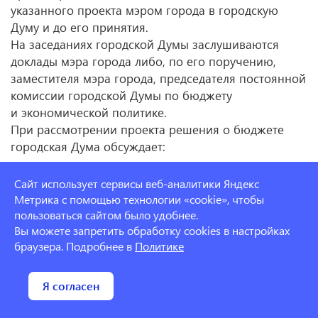
указанного проекта мэром города в городскую
Думу и до его принятия.
На заседаниях городской Думы заслушиваются
доклады мэра города либо, по его поручению,
заместителя мэра города, председателя постоянной
комиссии городской Думы по бюджету
и экономической политике.
При рассмотрении проекта решения о бюджете
городская Дума обсуждает:
прогноз социально-экономического развития
города;
Сайт использует сервисы веб-аналитики Яндекс
основные направления бюджетной и налоговой
Метрика с помощью технологии «cookie», чтобы
политики;
пользоваться сайтом было удобнее.
Вы можете запретить обработку cookies в настройках
доходы городского бюджета по группам,
браузера. Подробнее в
Политике
подгруппам и статьям классификации доходов
бюджетов Российской Федерации;
нормативную величину резервного фонда мэрии
города в очередном финансовом году и плановом
периоде;