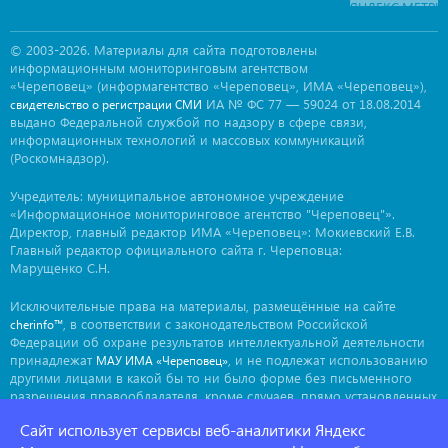
© 2003-2026. Материалы для сайта подготовлены
информационным мониторинговым агентством
«Череповец» (информагентство «Череповец», ИМА «Череповец»),
ИА № ФС 77 — 59024 от 18.08.2014
свидетельство о регистрации СМИ
выдано Федеральной службой по надзору в сфере связи,
информационных технологий и массовых коммуникаций
(Роскомнадзор).
Учредитель: муниципальное автономное учреждение
«Информационное мониторинговое агентство "Череповец"».
Директор, главный редактор ИМА «Череповец»: Мокиевский Е.В.
Главный редактор официального сайта г. Череповца:
Марущенко С.Н.
Исключительные права на материалы, размещённые на сайте
, в соответствии с законодательством Российской
cherinfo™
Федерации об охране результатов интеллектуальной деятельности
принадлежат
, и не подлежат использованию
МАУ ИМА «Череповец»
другими лицами в какой бы то ни было форме без письменного
разрешения правообладателя, кроме случаев, прямо установленных
законодательством РФ. Приобретение исключительных прав:
Сайт использует сервисы веб-аналитики Яндекс
. Мнение авторов может не совпадать с мнением
ima@cherinfo.ru