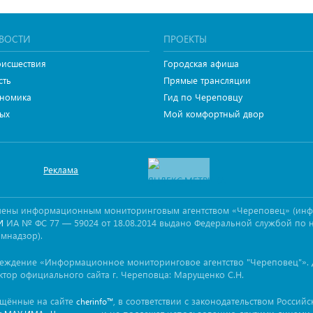
ВОСТИ
ПРОЕКТЫ
исшествия
Городская афиша
сть
Прямые трансляции
номика
Гид по Череповцу
ых
Мой комфортный двор
Реклама
овлены информационным мониторинговым агентством «Череповец» (ин
ИА № ФС 77 — 59024 от 18.08.2014 выдано Федеральной службой по 
И
омнадзор).
реждение «Информационное мониторинговое агентство "Череповец"». 
ктор официального сайта г. Череповца: Марущенко С.Н.
ещённые на сайте
, в соответствии с законодательством Россий
cherinfo™