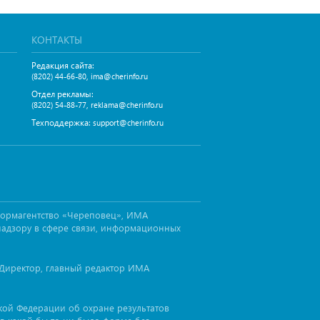
КОНТАКТЫ
Редакция сайта:
,
(8202) 44-66-80
ima@cherinfo.ru
Отдел рекламы:
,
(8202) 54-88-77
reklama@cherinfo.ru
Техподдержка:
support@cherinfo.ru
формагентство «Череповец», ИМА
надзору в сфере связи, информационных
Директор, главный редактор ИМА
ской Федерации об охране результатов