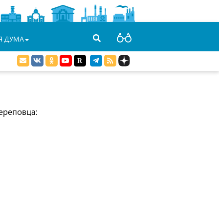
Я ДУМА
ереповца: