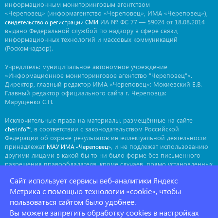
информационным мониторинговым агентством
«Череповец» (информагентство «Череповец», ИМА «Череповец»),
ИА № ФС 77 — 59024 от 18.08.2014
свидетельство о регистрации СМИ
выдано Федеральной службой по надзору в сфере связи,
информационных технологий и массовых коммуникаций
(Роскомнадзор).
Учредитель: муниципальное автономное учреждение
«Информационное мониторинговое агентство "Череповец"».
Директор, главный редактор ИМА «Череповец»: Мокиевский Е.В.
Главный редактор официального сайта г. Череповца:
Марущенко С.Н.
Исключительные права на материалы, размещённые на сайте
, в соответствии с законодательством Российской
cherinfo™
Федерации об охране результатов интеллектуальной деятельности
принадлежат
, и не подлежат использованию
МАУ ИМА «Череповец»
другими лицами в какой бы то ни было форме без письменного
разрешения правообладателя, кроме случаев, прямо установленных
законодательством РФ. Приобретение исключительных прав:
Сайт использует сервисы веб-аналитики Яндекс
. Мнение авторов может не совпадать с мнением
ima@cherinfo.ru
редакции.
Метрика с помощью технологии «cookie», чтобы
пользоваться сайтом было удобнее.
При использовании материалов сайта
обязательной
cherinfo™
Вы можете запретить обработку cookies в настройках
является прямая, открытая для индексации гиперссылка на