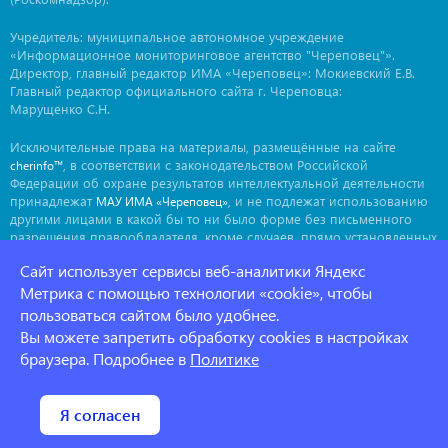
Учредитель: муниципальное автономное учреждение
«Информационное мониторинговое агентство "Череповец"».
Директор, главный редактор ИМА «Череповец»: Мокиевский Е.В.
Главный редактор официального сайта г. Череповца:
Марущенко С.Н.
Исключительные права на материалы, размещённые на сайте
, в соответствии с законодательством Российской
cherinfo™
Федерации об охране результатов интеллектуальной деятельности
принадлежат
, и не подлежат использованию
МАУ ИМА «Череповец»
другими лицами в какой бы то ни было форме без письменного
разрешения правообладателя, кроме случаев, прямо установленных
законодательством РФ. Приобретение исключительных прав:
Сайт использует сервисы веб-аналитики Яндекс
. Мнение авторов может не совпадать с мнением
ima@cherinfo.ru
редакции.
Метрика с помощью технологии «cookie», чтобы
пользоваться сайтом было удобнее.
При использовании материалов сайта
обязательной
cherinfo™
Вы можете запретить обработку cookies в настройках
является прямая, открытая для индексации гиперссылка на
страницу, с которой материал заимствован. Гиперссылка должна
браузера. Подробнее в
Политике
размещаться непосредственно в тексте, воспроизводящем
оригинальный материал
, до или после цитируемого блока.
cherinfo™
Политика конфеденциальности