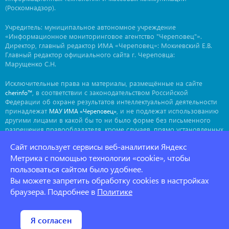
(Роскомнадзор).
Учредитель: муниципальное автономное учреждение
«Информационное мониторинговое агентство "Череповец"».
Директор, главный редактор ИМА «Череповец»: Мокиевский Е.В.
Главный редактор официального сайта г. Череповца:
Марущенко С.Н.
Исключительные права на материалы, размещённые на сайте
, в соответствии с законодательством Российской
cherinfo™
Федерации об охране результатов интеллектуальной деятельности
принадлежат
, и не подлежат использованию
МАУ ИМА «Череповец»
другими лицами в какой бы то ни было форме без письменного
разрешения правообладателя, кроме случаев, прямо установленных
законодательством РФ. Приобретение исключительных прав:
Сайт использует сервисы веб-аналитики Яндекс
. Мнение авторов может не совпадать с мнением
ima@cherinfo.ru
редакции.
Метрика с помощью технологии «cookie», чтобы
пользоваться сайтом было удобнее.
При использовании материалов сайта
обязательной
cherinfo™
Вы можете запретить обработку cookies в настройках
является прямая, открытая для индексации гиперссылка на
страницу, с которой материал заимствован. Гиперссылка должна
браузера. Подробнее в
Политике
размещаться непосредственно в тексте, воспроизводящем
оригинальный материал
, до или после цитируемого блока.
cherinfo™
Политика конфеденциальности