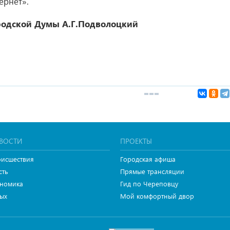
ернет».
родской Думы
А.Г.Подволоцкий
ВОСТИ
ПРОЕКТЫ
исшествия
Городская афиша
сть
Прямые трансляции
номика
Гид по Череповцу
ых
Мой комфортный двор