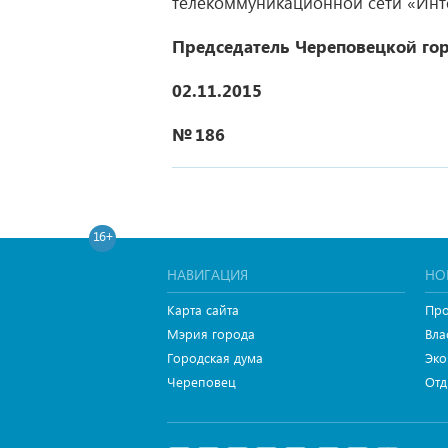
телекоммуникационной сети «Инт
Председатель
Череповецкой го
02.11.2015
№ 186
16+
НАВИГАЦИЯ
НО
Карта сайта
Про
Мэрия города
Вла
Городская дума
Эко
Череповец
Отд