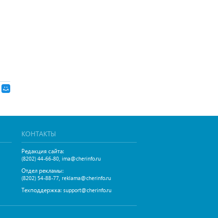
КОНТАКТЫ
Редакция сайта:
,
(8202) 44-66-80
ima@cherinfo.ru
Отдел рекламы:
,
(8202) 54-88-77
reklama@cherinfo.ru
Техподдержка:
support@cherinfo.ru