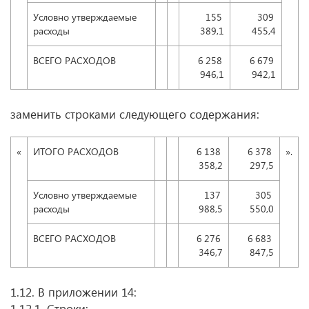
Условно утверждаемые
155
309
расходы
389,1
455,4
ВСЕГО РАСХОДОВ
6 258
6 679
946,1
942,1
заменить строками следующего содержания:
«
ИТОГО РАСХОДОВ
6 138
6 378
».
358,2
297,5
Условно утверждаемые
137
305
расходы
988,5
550,0
ВСЕГО РАСХОДОВ
6 276
6 683
346,7
847,5
1.12. В приложении 14:
1.12.1. Строки: