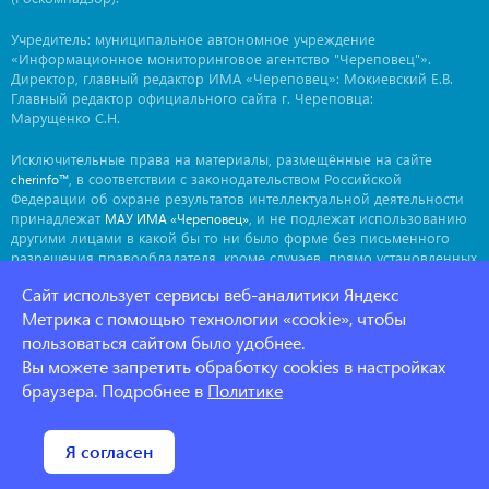
Учредитель: муниципальное автономное учреждение
«Информационное мониторинговое агентство "Череповец"».
Директор, главный редактор ИМА «Череповец»: Мокиевский Е.В.
Главный редактор официального сайта г. Череповца:
Марущенко С.Н.
Исключительные права на материалы, размещённые на сайте
, в соответствии с законодательством Российской
cherinfo™
Федерации об охране результатов интеллектуальной деятельности
принадлежат
, и не подлежат использованию
МАУ ИМА «Череповец»
другими лицами в какой бы то ни было форме без письменного
разрешения правообладателя, кроме случаев, прямо установленных
законодательством РФ. Приобретение исключительных прав:
Сайт использует сервисы веб-аналитики Яндекс
. Мнение авторов может не совпадать с мнением
ima@cherinfo.ru
редакции.
Метрика с помощью технологии «cookie», чтобы
пользоваться сайтом было удобнее.
При использовании материалов сайта
обязательной
cherinfo™
Вы можете запретить обработку cookies в настройках
является прямая, открытая для индексации гиперссылка на
страницу, с которой материал заимствован. Гиперссылка должна
браузера. Подробнее в
Политике
размещаться непосредственно в тексте, воспроизводящем
оригинальный материал
, до или после цитируемого блока.
cherinfo™
Политика конфеденциальности