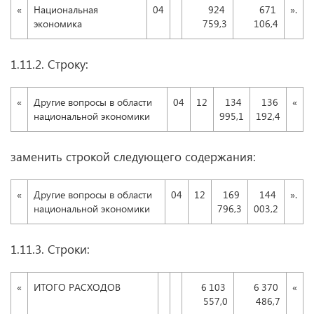
«
Национальная
04
924
671
».
экономика
759,3
106,4
1.11.2. Строку:
«
Другие вопросы в области
04
12
134
136
«
национальной экономики
995,1
192,4
заменить строкой следующего содержания:
«
Другие вопросы в области
04
12
169
144
».
национальной экономики
796,3
003,2
1.11.3. Строки:
«
ИТОГО РАСХОДОВ
6 103
6 370
«
557,0
486,7