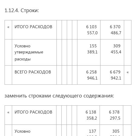
1.12.4. Строки:
«
ИТОГО РАСХОДОВ
6 103
6 370
557,0
486,7
Условно
155
309
утверждаемые
389,1
455,4
расходы
ВСЕГО РАСХОДОВ
6 258
6 679
«
946,1
942,1
заменить строками следующего содержания:
«
ИТОГО РАСХОДОВ
6 138
6 378
358,2
297,5
Условно
137
305