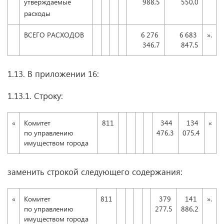
утверждаемые
988,5
550,0
расходы
ВСЕГО РАСХОДОВ
6 276
6 683
».
346,7
847,5
1.13. В приложении 16:
1.13.1. Строку:
«
Комитет
811
344
134
«
по управлению
476,3
075,4
имуществом города
заменить строкой следующего содержания:
«
Комитет
811
379
141
».
по управлению
277,5
886,2
имуществом города