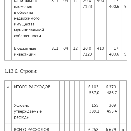
Капитальные
811
04
12
20 0
400
17
вложения
7123
400,6
905
в объекты
недвижимого
имущества
муниципальной
собственности
Бюджетные
811
04
12
20 0
410
17
инвестиции
7123
400,6
905
1.13.6. Строки:
«
ИТОГО РАСХОДОВ
6 103
6 370
557,0
486,7
Условно
155
309
утверждаемые
389,1
455,4
расходы
ВСЕГО РАСХОДОВ
6 258
6 679
«