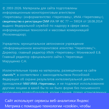
© 2003-2026. Материалы для сайта подготовлены
информационным мониторинговым агентством
«Череповец» (информагентство «Череповец», ИМА «Череповец»),
ИА № ФС 77 — 59024 от 18.08.2014
свидетельство о регистрации СМИ
выдано Федеральной службой по надзору в сфере связи,
информационных технологий и массовых коммуникаций
(Роскомнадзор).
Учредитель: муниципальное автономное учреждение
«Информационное мониторинговое агентство "Череповец"».
Директор, главный редактор ИМА «Череповец»: Мокиевский Е.В.
Главный редактор официального сайта г. Череповца:
Марущенко С.Н.
Исключительные права на материалы, размещённые на сайте
, в соответствии с законодательством Российской
cherinfo™
Федерации об охране результатов интеллектуальной деятельности
принадлежат
, и не подлежат использованию
МАУ ИМА «Череповец»
другими лицами в какой бы то ни было форме без письменного
разрешения правообладателя, кроме случаев, прямо установленных
законодательством РФ. Приобретение исключительных прав:
Сайт использует сервисы веб-аналитики Яндекс
. Мнение авторов может не совпадать с мнением
ima@cherinfo.ru
редакции.
Метрика с помощью технологии «cookie», чтобы