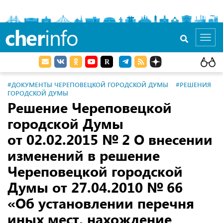
cher
info
Toggl
navig
#ДОКУМЕНТЫ ЧЕРЕПОВЕЦКОЙ ГОРОДСКОЙ ДУМЫ
#РЕШЕНИЯ
ГОРОДСКОЙ ДУМЫ
Решение Череповецкой
городской Думы
от 02.02.2015
№ 2 О внесении
изменений в решение
Череповецкой городской
Думы
от 27.04.2010
№ 66
«Об установлении перечня
иных мест, нахождение