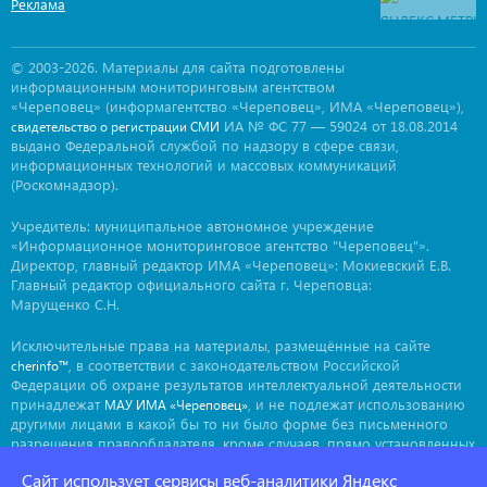
Реклама
© 2003-2026. Материалы для сайта подготовлены
информационным мониторинговым агентством
«Череповец» (информагентство «Череповец», ИМА «Череповец»),
ИА № ФС 77 — 59024 от 18.08.2014
свидетельство о регистрации СМИ
выдано Федеральной службой по надзору в сфере связи,
информационных технологий и массовых коммуникаций
(Роскомнадзор).
Учредитель: муниципальное автономное учреждение
«Информационное мониторинговое агентство "Череповец"».
Директор, главный редактор ИМА «Череповец»: Мокиевский Е.В.
Главный редактор официального сайта г. Череповца:
Марущенко С.Н.
Исключительные права на материалы, размещённые на сайте
, в соответствии с законодательством Российской
cherinfo™
Федерации об охране результатов интеллектуальной деятельности
принадлежат
, и не подлежат использованию
МАУ ИМА «Череповец»
другими лицами в какой бы то ни было форме без письменного
разрешения правообладателя, кроме случаев, прямо установленных
законодательством РФ. Приобретение исключительных прав:
Сайт использует сервисы веб-аналитики Яндекс
. Мнение авторов может не совпадать с мнением
ima@cherinfo.ru