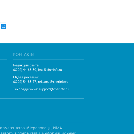
КОНТАКТЫ
Редакция сайта:
,
(8202) 44-66-80
ima@cherinfo.ru
Отдел рекламы:
,
(8202) 54-88-77
reklama@cherinfo.ru
Техподдержка:
support@cherinfo.ru
формагентство «Череповец», ИМА
надзору в сфере связи, информационных