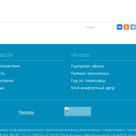
ВОСТИ
ПРОЕКТЫ
исшествия
Городская афиша
сть
Прямые трансляции
номика
Гид по Череповцу
ых
Мой комфортный двор
Реклама
овлены информационным мониторинговым агентством «Череповец» (ин
ИА № ФС 77 — 59024 от 18.08.2014 выдано Федеральной службой по 
И