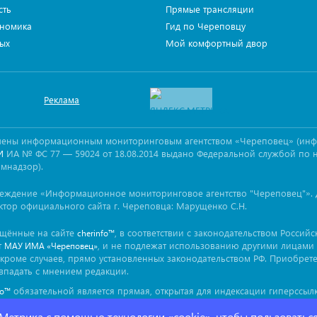
сть
Прямые трансляции
номика
Гид по Череповцу
ых
Мой комфортный двор
Реклама
овлены информационным мониторинговым агентством «Череповец» (ин
ИА № ФС 77 — 59024 от 18.08.2014 выдано Федеральной службой по 
И
омнадзор).
реждение «Информационное мониторинговое агентство "Череповец"». 
ктор официального сайта г. Череповца: Марущенко С.Н.
ещённые на сайте
, в соответствии с законодательством Россий
cherinfo™
т
, и не подлежат использованию другими лицами 
МАУ ИМА «Череповец»
кроме случаев, прямо установленных законодательством РФ. Приобрет
впадать с мнением редакции.
обязательной является прямая, открытая для индексации гиперссылк
fo™
ься непосредственно в тексте, воспроизводящем оригинальный матер
 Метрика с помощью технологии «cookie», чтобы пользоватьс