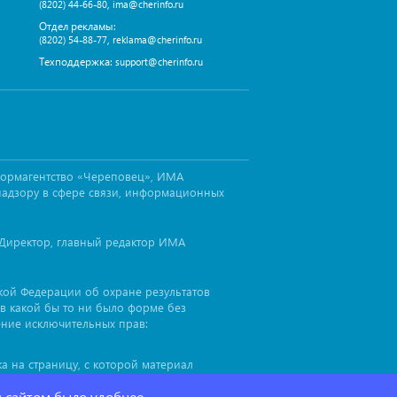
,
(8202) 44-66-80
ima@cherinfo.ru
Отдел рекламы:
,
(8202) 54-88-77
reklama@cherinfo.ru
Техподдержка:
support@cherinfo.ru
формагентство «Череповец», ИМА
надзору в сфере связи, информационных
Директор, главный редактор ИМА
ской Федерации об охране результатов
в какой бы то ни было форме без
ение исключительных прав:
а на страницу, с которой материал
иал
, до или после цитируемого
cherinfo™
я сайтом было удобнее.