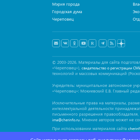
Мэрия города
Вла
Городская дума
Эко
Череповец
Отд
© 2003-2026. Материалы для сайта подгот
«Череповец»),
свидетельство о регистрации СМ
технологий и массовых коммуникаций (Роск
Учредитель: муниципальное автономное уч
«Череповец»: Мокиевский Е.В. Главный реда
Исключительные права на материалы, разм
интеллектуальной деятельности принадлежа
письменного разрешения правообладателя, 
. Мнение авторов может не со
ima@cherinfo.ru
При использовании материалов сайта
cherin
заимствован. Гиперссылка должна размещат
Сайт использует сервисы веб-аналитики Яндекс
блока.