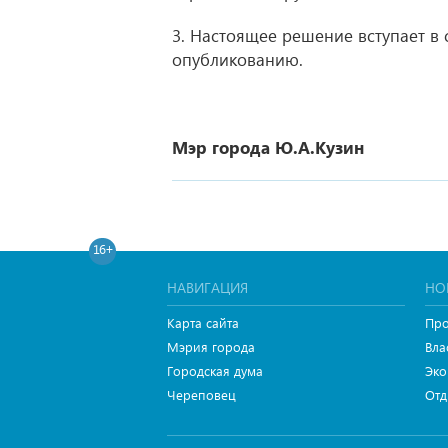
3. Настоящее решение вступает в 
опубликованию.
Мэр города Ю.А.Кузин
16+
НАВИГАЦИЯ
НО
Карта сайта
Про
Мэрия города
Вла
Городская дума
Эко
Череповец
Отд