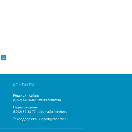
КОНТАКТЫ
Редакция сайта:
,
(8202) 44-66-80
ima@cherinfo.ru
Отдел рекламы:
,
(8202) 54-88-77
reklama@cherinfo.ru
Техподдержка:
support@cherinfo.ru