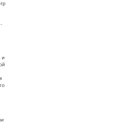
отр
-
 и
ой
я
го
ми