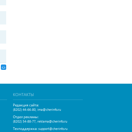
КОНТАКТЫ
Редакция сайта:
,
(8202) 44-66-80
ima@cherinfo.ru
Отдел рекламы:
,
(8202) 54-88-77
reklama@cherinfo.ru
Техподдержка:
support@cherinfo.ru