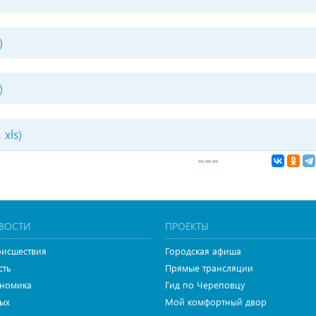
)
)
 xls)
ВОСТИ
ПРОЕКТЫ
исшествия
Городская афиша
сть
Прямые трансляции
номика
Гид по Череповцу
ых
Мой комфортный двор