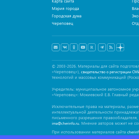
Карта сайта
Про
Мэрия города
Вла
Городская дума
Эко
Череповец
Отд
© 2003-2026. Материалы для сайта подгот
«Череповец»),
свидетельство о регистрации СМ
технологий и массовых коммуникаций (Роск
Учредитель: муниципальное автономное уч
«Череповец»: Мокиевский Е.В. Главный реда
Исключительные права на материалы, разм
интеллектуальной деятельности принадлежа
письменного разрешения правообладателя, 
. Мнение авторов может не со
ima@cherinfo.ru
При использовании материалов сайта
cherin
заимствован. Гиперссылка должна размещат