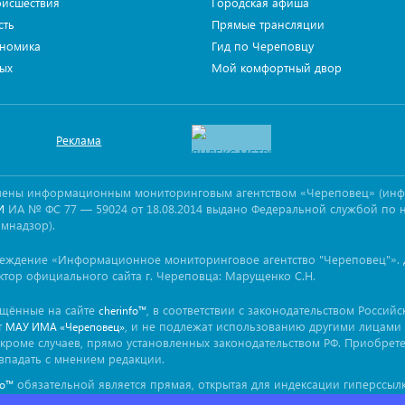
исшествия
Городская афиша
сть
Прямые трансляции
номика
Гид по Череповцу
ых
Мой комфортный двор
Реклама
овлены информационным мониторинговым агентством «Череповец» (ин
ИА № ФС 77 — 59024 от 18.08.2014 выдано Федеральной службой по 
И
омнадзор).
реждение «Информационное мониторинговое агентство "Череповец"». 
ктор официального сайта г. Череповца: Марущенко С.Н.
ещённые на сайте
, в соответствии с законодательством Россий
cherinfo™
т
, и не подлежат использованию другими лицами 
МАУ ИМА «Череповец»
кроме случаев, прямо установленных законодательством РФ. Приобрет
впадать с мнением редакции.
обязательной является прямая, открытая для индексации гиперссылк
fo™
ься непосредственно в тексте, воспроизводящем оригинальный матер