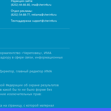
Редакция сайта:
,
(8202) 44-66-80
ima@cherinfo.ru
Отдел рекламы:
,
(8202) 54-88-77
reklama@cherinfo.ru
Техподдержка:
support@cherinfo.ru
формагентство «Череповец», ИМА
надзору в сфере связи, информационных
Директор, главный редактор ИМА
ской Федерации об охране результатов
в какой бы то ни было форме без
ение исключительных прав:
а на страницу, с которой материал
иал
, до или после цитируемого
cherinfo™