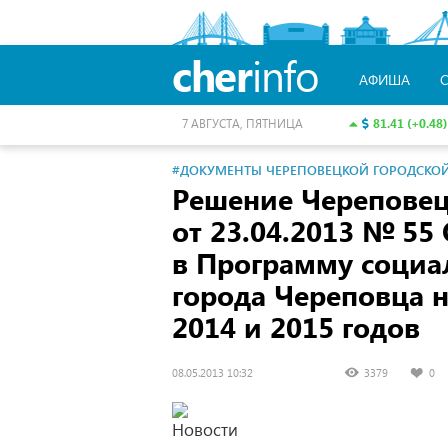
cher
info
АФИША
81.41 (+0.48)
7 АВГУСТА, ПЯТНИЦА
#ДОКУМЕНТЫ ЧЕРЕПОВЕЦКОЙ ГОРОДСКО
Решение Черепове
от 23.04.2013
№ 55 
в Программу социа
города Череповца н
2014 и 2015 годов
08.05.2013 10:32
3379
0