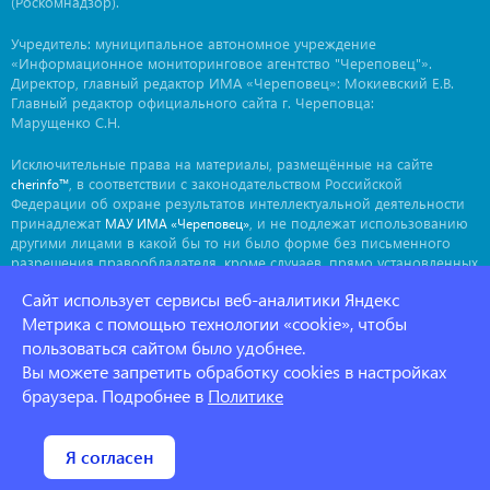
(Роскомнадзор).
Учредитель: муниципальное автономное учреждение
«Информационное мониторинговое агентство "Череповец"».
Директор, главный редактор ИМА «Череповец»: Мокиевский Е.В.
Главный редактор официального сайта г. Череповца:
Марущенко С.Н.
Исключительные права на материалы, размещённые на сайте
, в соответствии с законодательством Российской
cherinfo™
Федерации об охране результатов интеллектуальной деятельности
принадлежат
, и не подлежат использованию
МАУ ИМА «Череповец»
другими лицами в какой бы то ни было форме без письменного
разрешения правообладателя, кроме случаев, прямо установленных
законодательством РФ. Приобретение исключительных прав:
Сайт использует сервисы веб-аналитики Яндекс
. Мнение авторов может не совпадать с мнением
ima@cherinfo.ru
редакции.
Метрика с помощью технологии «cookie», чтобы
пользоваться сайтом было удобнее.
При использовании материалов сайта
обязательной
cherinfo™
Вы можете запретить обработку cookies в настройках
является прямая, открытая для индексации гиперссылка на
страницу, с которой материал заимствован. Гиперссылка должна
браузера. Подробнее в
Политике
размещаться непосредственно в тексте, воспроизводящем
оригинальный материал
, до или после цитируемого блока.
cherinfo™
Политика конфеденциальности