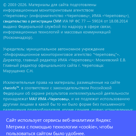
© 2003-2026. Материалы для сайта подготовлены
информационным мониторинговым агентством
«Череповец» (информагентство «Череповец», ИМА «Череповец»),
ИА № ФС 77 — 59024 от 18.08.2014
свидетельство о регистрации СМИ
выдано Федеральной службой по надзору в сфере связи,
информационных технологий и массовых коммуникаций
(Роскомнадзор).
Учредитель: муниципальное автономное учреждение
«Информационное мониторинговое агентство "Череповец"».
Директор, главный редактор ИМА «Череповец»: Мокиевский Е.В.
Главный редактор официального сайта г. Череповца:
Марущенко С.Н.
Исключительные права на материалы, размещённые на сайте
, в соответствии с законодательством Российской
cherinfo™
Федерации об охране результатов интеллектуальной деятельности
принадлежат
, и не подлежат использованию
МАУ ИМА «Череповец»
другими лицами в какой бы то ни было форме без письменного
разрешения правообладателя, кроме случаев, прямо установленных
законодательством РФ. Приобретение исключительных прав:
Сайт использует сервисы веб-аналитики Яндекс
. Мнение авторов может не совпадать с мнением
ima@cherinfo.ru
редакции.
Метрика с помощью технологии «cookie», чтобы
пользоваться сайтом было удобнее.
При использовании материалов сайта
обязательной
cherinfo™