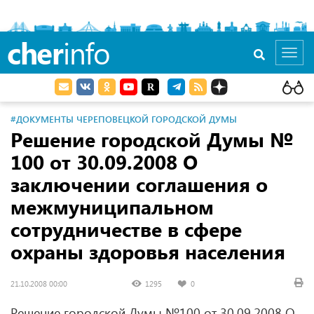
cher
info
Toggl
navig
#ДОКУМЕНТЫ ЧЕРЕПОВЕЦКОЙ ГОРОДСКОЙ ДУМЫ
Решение городской Думы №
100 от 30.09.2008 О
заключении соглашения о
межмуниципальном
сотрудничестве в сфере
охраны здоровья населения
21.10.2008 00:00
1295
0
Решение городской Думы №100 от 30.09.2008 О