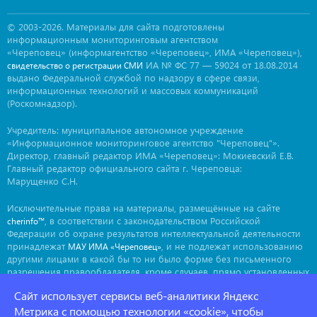
© 2003-2026. Материалы для сайта подготовлены
информационным мониторинговым агентством
«Череповец» (информагентство «Череповец», ИМА «Череповец»),
ИА № ФС 77 — 59024 от 18.08.2014
свидетельство о регистрации СМИ
выдано Федеральной службой по надзору в сфере связи,
информационных технологий и массовых коммуникаций
(Роскомнадзор).
Учредитель: муниципальное автономное учреждение
«Информационное мониторинговое агентство "Череповец"».
Директор, главный редактор ИМА «Череповец»: Мокиевский Е.В.
Главный редактор официального сайта г. Череповца:
Марущенко С.Н.
Исключительные права на материалы, размещённые на сайте
, в соответствии с законодательством Российской
cherinfo™
Федерации об охране результатов интеллектуальной деятельности
принадлежат
, и не подлежат использованию
МАУ ИМА «Череповец»
другими лицами в какой бы то ни было форме без письменного
разрешения правообладателя, кроме случаев, прямо установленных
законодательством РФ. Приобретение исключительных прав:
Сайт использует сервисы веб-аналитики Яндекс
. Мнение авторов может не совпадать с мнением
ima@cherinfo.ru
редакции.
Метрика с помощью технологии «cookie», чтобы