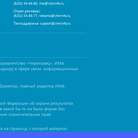
,
(8202) 44-66-80
ima@cherinfo.ru
Отдел рекламы:
,
(8202) 54-88-77
reklama@cherinfo.ru
Техподдержка:
support@cherinfo.ru
формагентство «Череповец», ИМА
надзору в сфере связи, информационных
Директор, главный редактор ИМА
ской Федерации об охране результатов
в какой бы то ни было форме без
ение исключительных прав:
а на страницу, с которой материал
иал
, до или после цитируемого
cherinfo™