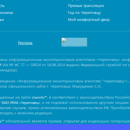
сть
Прямые трансляции
номика
Гид по Череповцу
ых
Мой комфортный двор
Реклама
овлены информационным мониторинговым агентством «Череповец» (ин
ИА № ФС 77 — 59024 от 18.08.2014 выдано Федеральной службой по 
И
омнадзор).
реждение «Информационное мониторинговое агентство "Череповец"». 
ктор официального сайта г. Череповца: Марущенко С.Н.
ещённые на сайте
, в соответствии с законодательством Россий
cherinfo™
т
, и не подлежат использованию другими лицами 
МАУ ИМА «Череповец»
кроме случаев, прямо установленных законодательством РФ. Приобрет
впадать с мнением редакции.
обязательной является прямая, открытая для индексации гиперссылк
fo™
ься непосредственно в тексте, воспроизводящем оригинальный матер