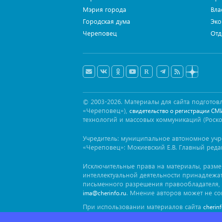
Мэрия города
Вла
Городская дума
Эко
Череповец
Отд
© 2003-2026. Материалы для сайта подгот
«Череповец»),
свидетельство о регистрации СМ
технологий и массовых коммуникаций (Роск
Учредитель: муниципальное автономное уч
«Череповец»: Мокиевский Е.В. Главный реда
Исключительные права на материалы, разм
интеллектуальной деятельности принадлежа
письменного разрешения правообладателя, 
. Мнение авторов может не со
ima@cherinfo.ru
При использовании материалов сайта
cherin
заимствован. Гиперссылка должна размещат