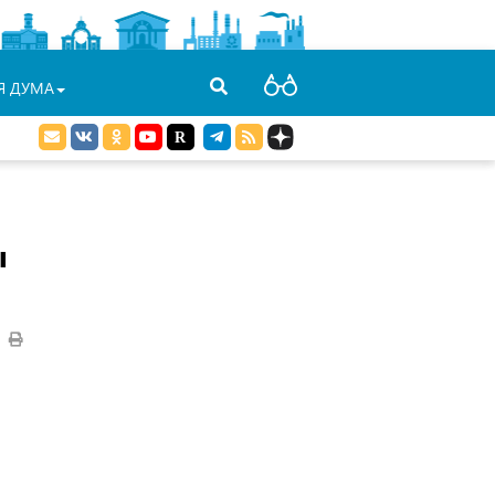
Я ДУМА
ы