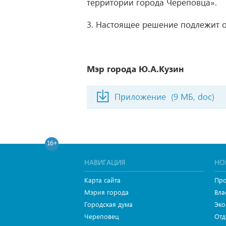
территории города Череповца».
3. Настоящее решение подлежит 
Мэр города Ю.А.Кузин
Приложение
(9 МБ, doc)
16+
НАВИГАЦИЯ
НО
Карта сайта
Про
Мэрия города
Вла
Городская дума
Эко
Череповец
Отд