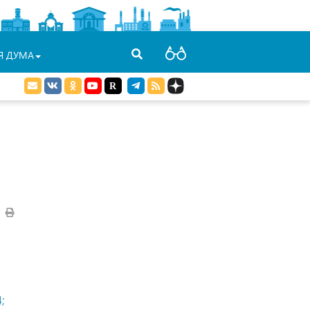
Я ДУМА
;