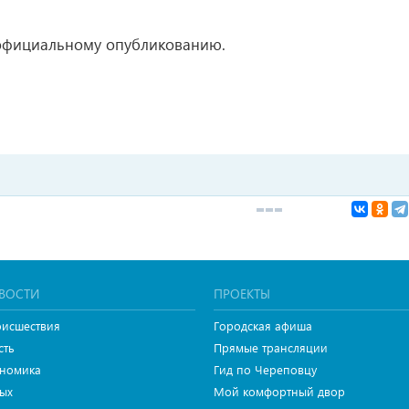
официальному опубликованию.
ВОСТИ
ПРОЕКТЫ
исшествия
Городская афиша
сть
Прямые трансляции
номика
Гид по Череповцу
ых
Мой комфортный двор