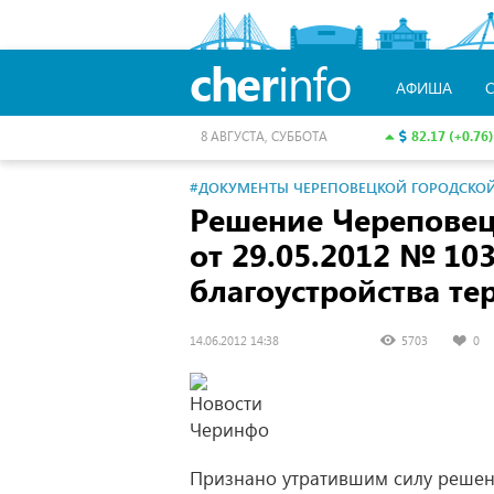
cher
info
АФИША
82.17 (+0.76)
8 АВГУСТА, СУББОТА
#ДОКУМЕНТЫ ЧЕРЕПОВЕЦКОЙ ГОРОДСКО
Решение Черепове
от 29.05.2012
№ 103
благоустройства те
14.06.2012 14:38
5703
0
Признано утратившим силу реше