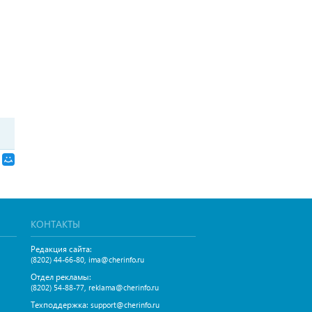
КОНТАКТЫ
Редакция сайта:
,
(8202) 44-66-80
ima@cherinfo.ru
Отдел рекламы:
,
(8202) 54-88-77
reklama@cherinfo.ru
Техподдержка:
support@cherinfo.ru