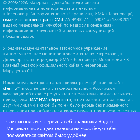
© 2003-2026. Материалы для сайта подготовлены
информационным мониторинговым агентством
«Череповец» (информагентство «Череповец», ИМА «Череповец»),
ИА № ФС 77 — 59024 от 18.08.2014
свидетельство о регистрации СМИ
выдано Федеральной службой по надзору в сфере связи,
информационных технологий и массовых коммуникаций
(Роскомнадзор).
Учредитель: муниципальное автономное учреждение
«Информационное мониторинговое агентство "Череповец"».
Директор, главный редактор ИМА «Череповец»: Мокиевский Е.В.
Главный редактор официального сайта г. Череповца:
Марущенко С.Н.
Исключительные права на материалы, размещённые на сайте
, в соответствии с законодательством Российской
cherinfo™
Федерации об охране результатов интеллектуальной деятельности
принадлежат
, и не подлежат использованию
МАУ ИМА «Череповец»
другими лицами в какой бы то ни было форме без письменного
разрешения правообладателя, кроме случаев, прямо установленных
законодательством РФ. Приобретение исключительных прав:
Сайт использует сервисы веб-аналитики Яндекс
. Мнение авторов может не совпадать с мнением
ima@cherinfo.ru
редакции.
Метрика с помощью технологии «cookie», чтобы
пользоваться сайтом было удобнее.
При использовании материалов сайта
обязательной
cherinfo™