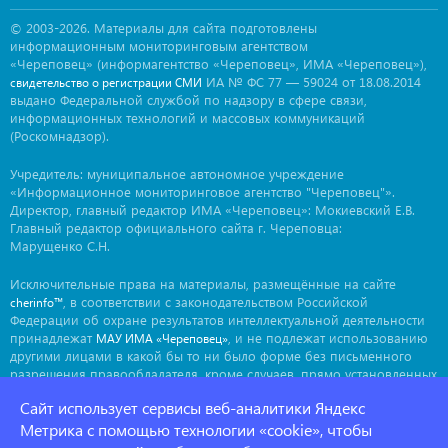
© 2003-2026. Материалы для сайта подготовлены
информационным мониторинговым агентством
«Череповец» (информагентство «Череповец», ИМА «Череповец»),
ИА № ФС 77 — 59024 от 18.08.2014
свидетельство о регистрации СМИ
выдано Федеральной службой по надзору в сфере связи,
информационных технологий и массовых коммуникаций
(Роскомнадзор).
Учредитель: муниципальное автономное учреждение
«Информационное мониторинговое агентство "Череповец"».
Директор, главный редактор ИМА «Череповец»: Мокиевский Е.В.
Главный редактор официального сайта г. Череповца:
Марущенко С.Н.
Исключительные права на материалы, размещённые на сайте
, в соответствии с законодательством Российской
cherinfo™
Федерации об охране результатов интеллектуальной деятельности
принадлежат
, и не подлежат использованию
МАУ ИМА «Череповец»
другими лицами в какой бы то ни было форме без письменного
разрешения правообладателя, кроме случаев, прямо установленных
законодательством РФ. Приобретение исключительных прав:
Сайт использует сервисы веб-аналитики Яндекс
. Мнение авторов может не совпадать с мнением
ima@cherinfo.ru
редакции.
Метрика с помощью технологии «cookie», чтобы