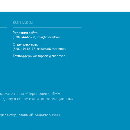
КОНТАКТЫ
Редакция сайта:
,
(8202) 44-66-80
ima@cherinfo.ru
Отдел рекламы:
,
(8202) 54-88-77
reklama@cherinfo.ru
Техподдержка:
support@cherinfo.ru
формагентство «Череповец», ИМА
надзору в сфере связи, информационных
Директор, главный редактор ИМА