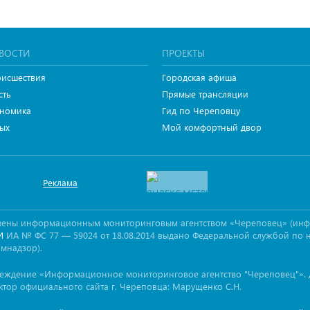
ВОСТИ
ПРОЕКТЫ
исшествия
Городская афиша
сть
Прямые трансляции
номика
Гид по Череповцу
ых
Мой комфортный двор
Реклама
овлены информационным мониторинговым агентством «Череповец» (ин
ИА № ФС 77 — 59024 от 18.08.2014 выдано Федеральной службой по 
И
омнадзор).
реждение «Информационное мониторинговое агентство "Череповец"». 
ктор официального сайта г. Череповца: Марущенко С.Н.