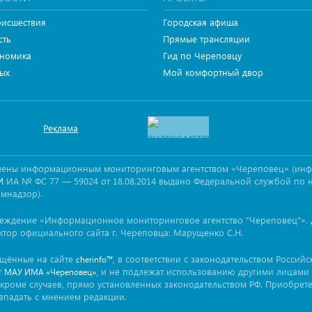
исшествия
Городская афиша
сть
Прямые трансляции
номика
Гид по Череповцу
ых
Мой комфортный двор
Реклама
овлены информационным мониторинговым агентством «Череповец» (ин
ИА № ФС 77 — 59024 от 18.08.2014 выдано Федеральной службой по 
И
омнадзор).
реждение «Информационное мониторинговое агентство "Череповец"». 
ктор официального сайта г. Череповца: Марущенко С.Н.
ещённые на сайте
, в соответствии с законодательством Россий
cherinfo™
т
, и не подлежат использованию другими лицами 
МАУ ИМА «Череповец»
кроме случаев, прямо установленных законодательством РФ. Приобрет
впадать с мнением редакции.