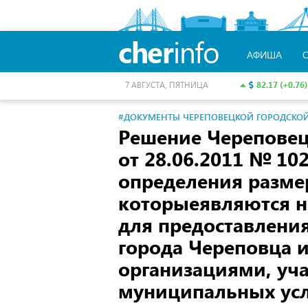
cher
info
АФИША
82.17 (+0.76)
7 АВГУСТА, ПЯТНИЦА
#ДОКУМЕНТЫ ЧЕРЕПОВЕЦКОЙ ГОРОДСКО
Решение Черепове
от 28.06.2011
№ 102
определения размер
которыеявляются 
для предоставлени
города Череповца и
организациями, уч
муниципальных усл