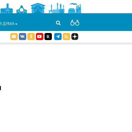
Я ДУМА
и