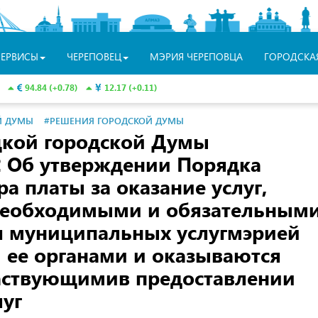
СЕРВИСЫ
ЧЕРЕПОВЕЦ
МЭРИЯ ЧЕРЕПОВЦА
ГОРОДСКА
94.84 (+0.78)
12.17 (+0.11)
Й ДУМЫ
#РЕШЕНИЯ ГОРОДСКОЙ ДУМЫ
цкой городской Думы
 Об утверждении Порядка
а платы за оказание услуг,
необходимыми и обязательным
я муниципальных услугмэрией
 ее органами и оказываются
аствующимив предоставлении
уг