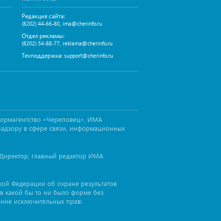
Редакция сайта:
,
(8202) 44-66-80
ima@cherinfo.ru
Отдел рекламы:
,
(8202) 54-88-77
reklama@cherinfo.ru
Техподдержка:
support@cherinfo.ru
формагентство «Череповец», ИМА
надзору в сфере связи, информационных
Директор, главный редактор ИМА
ской Федерации об охране результатов
в какой бы то ни было форме без
ение исключительных прав: