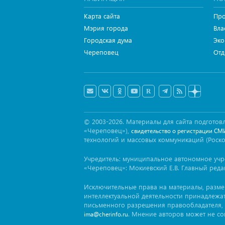
Карта сайта
Про
Мэрия города
Вла
Городская дума
Эко
Череповец
Отд
© 2003-2026. Материалы для сайта подгот
«Череповец»),
свидетельство о регистрации СМ
технологий и массовых коммуникаций (Роск
Учредитель: муниципальное автономное уч
«Череповец»: Мокиевский Е.В. Главный реда
Исключительные права на материалы, разм
интеллектуальной деятельности принадлежа
письменного разрешения правообладателя, 
. Мнение авторов может не со
ima@cherinfo.ru